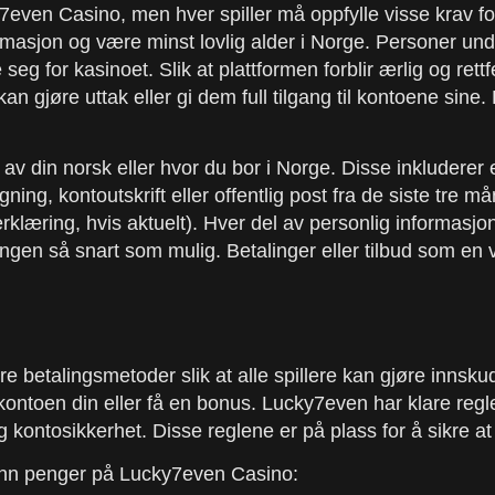
7even Casino, men hver spiller må oppfylle visse krav for
rmasjon og være minst lovlig alder i Norge. Personer unde
e seg for kasinoet. Slik at plattformen forblir ærlig og ret
n gjøre uttak eller gi dem full tilgang til kontoene sine. 
din norsk eller hvor du bor i Norge. Disse inkluderer en 
ning, kontoutskrift eller offentlig post fra de siste tre
klæring, hvis aktuelt). Hver del av personlig informasjon
iseringen så snart som mulig. Betalinger eller tilbud som e
 betalingsmetoder slik at alle spillere kan gjøre innsku
på kontoen din eller få en bonus. Lucky7even har klare reg
g kontosikkerhet. Disse reglene er på plass for å sikre a
e inn penger på Lucky7even Casino: