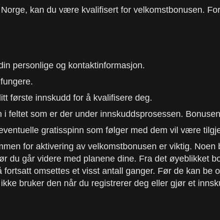
n Norge, kan du være kvalifisert for velkomstbonusen. For 
 din personlige og kontaktinformasjon.
 fungere.
t første innskudd for å kvalifisere deg.
i feltet som er der under innskuddsprosessen. Bonusen vil
entuelle gratisspinn som følger med dem vil være tilgjeng
n for aktivering av velkomstbonusen er viktig. Noen b
r før du går videre med planene dine. Fra det øyeblikket b
 fortsatt omsettes et visst antall ganger. Før de kan be o
 ikke bruker den når du registrerer deg eller gjør et inns