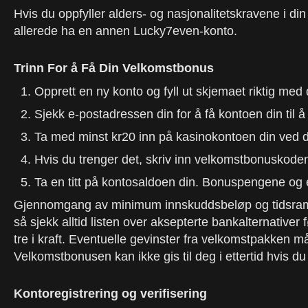
Hvis du oppfyller alders- og nasjonalitetskravene i di
allerede ha en annen Lucky7even-konto.
Trinn For å Få Din Velkomstbonus
Opprett en ny konto og fyll ut skjemaet riktig med
Sjekk e-postadressen din for å få kontoen din til å
Ta med minst kr20 inn på kasinokontoen din ved dit
Hvis du trenger det, skriv inn velkomstbonuskoden 
Ta en titt på kontosaldoen din. Bonuspengene og ev
Gjennomgang av minimum innskuddsbeløp og tidsramme
så sjekk alltid listen over aksepterte bankalternative
tre i kraft. Eventuelle gevinster fra velkomstpakken må
Velkomstbonusen kan ikke gis til deg i ettertid hvis du
Kontoregistrering og verifisering