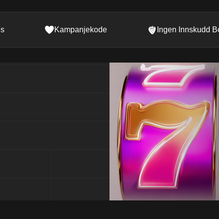
s
Kampanjekode
Ingen Innskudd B