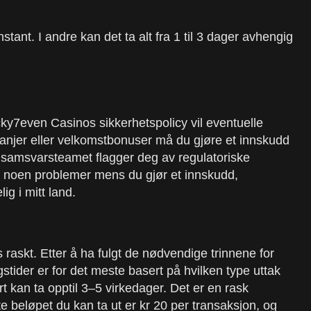
ant. I andre kan det ta alt fra 1 til 3 dager avhengig
ky7even Casinos sikkerhetspolicy vil eventuelle
panjer eller velkomstbonuser må du gjøre et innskudd
s samsvarsteamet flagger deg av regulatoriske
r noen problemer mens du gjør et innskudd,
ig i mitt land.
 raskt. Etter å ha fulgt de nødvendige trinnene for
stider er for det meste basert på hvilken type uttak
rt kan ta opptil 3–5 virkedager. Det er en rask
e beløpet du kan ta ut er kr 20 per transaksjon, og