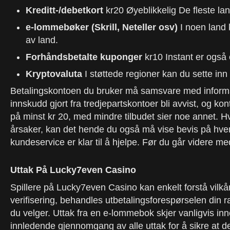
Kreditt-/debetkort
kr20 Øyeblikkelig De fleste lan
e-lommebøker (Skrill, Neteller osv)
I noen land 
av land.
Forhåndsbetalte kuponger
kr10 Instant er også e
Kryptovaluta
I støttede regioner kan du sette inn
Betalingskontoen du bruker må samsvare med informasj
innskudd gjort fra tredjepartskontoer bli avvist, og 
på minst kr 20, med mindre tilbudet sier noe annet. H
årsaker, kan det hende du også må vise bevis på hve
kundeservice er klar til å hjelpe. Før du går videre med
Uttak På Lucky7even Casino
Spillere på Lucky7even Casino kan enkelt forstå vilkår
verifisering, behandles utbetalingsforespørselen din r
du velger. Uttak fra en e-lommebok skjer vanligvis inne
innledende gjennomgang av alle uttak for å sikre at d