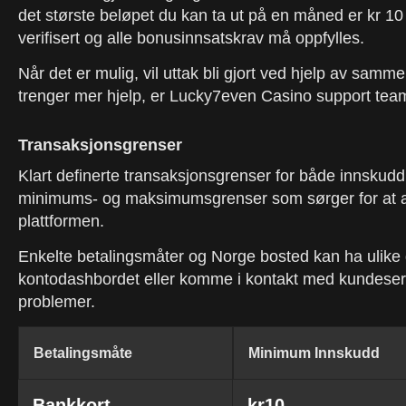
det største beløpet du kan ta ut på en måned er kr 10
verifisert og alle bonusinnsatskrav må oppfylles.
Når det er mulig, vil uttak bli gjort ved hjelp av samme
trenger mer hjelp, er Lucky7even Casino support team 
Transaksjonsgrenser
Klart definerte transaksjonsgrenser for både innskudd 
minimums- og maksimumsgrenser som sørger for at alt g
plattformen.
Enkelte betalingsmåter og Norge bosted kan ha ulike g
kontodashbordet eller komme i kontakt med kundeservic
problemer.
Betalingsmåte
Minimum Innskudd
Bankkort
kr10