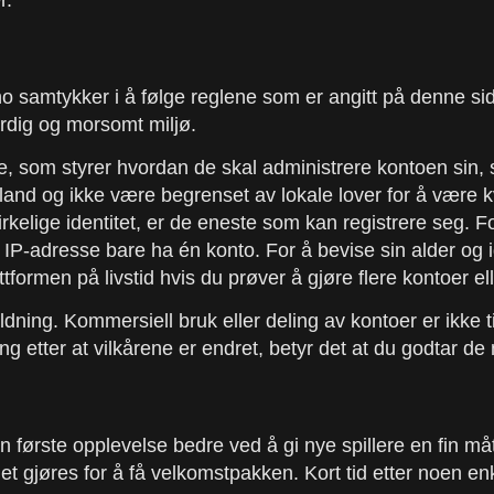
r.
o samtykker i å følge reglene som er angitt på denne sid
ferdig og morsomt miljø.
, som styrer hvordan de skal administrere kontoen sin, spil
 land og ikke være begrenset av lokale lover for å være k
lige identitet, er de eneste som kan registrere seg. Fo
P-adresse bare ha én konto. For å bevise sin alder og ide
formen på livstid hvis du prøver å gjøre flere kontoer ell
ing. Kommersiell bruk eller deling av kontoer er ikke ti
ang etter at vilkårene er endret, betyr det at du godtar de
første opplevelse bedre ved å gi nye spillere en fin m
et gjøres for å få velkomstpakken. Kort tid etter noen enk