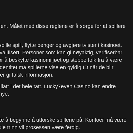
en. Målet med disse reglene er å sørge for at spillere
le spill, flytte penger og avgjøre tvister i kasinoet.
valifisert. Personer som kan gi nøyaktig, verifiserbar
r å beskytte kasinomiljøet og stoppe folk fra å være
ntitet må spillerne vise en gyldig ID når de blir
er gi falsk informasjon.
llatt i det hele tatt. Lucky7even Casino kan endre
 nye.
åte å begynne å utforske spillene på. Kontoer må være
le trinn vil prosessen være ferdig.