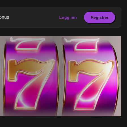
onus
Logg inn
Registrer