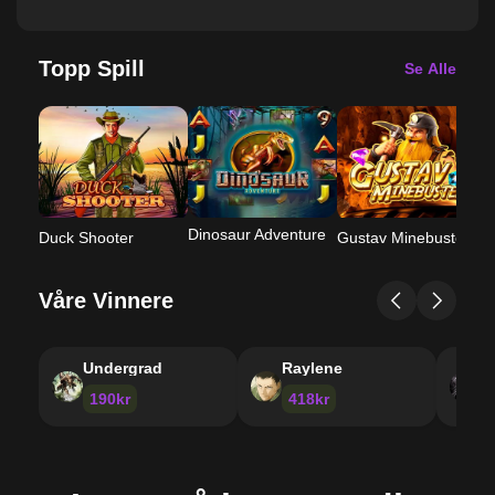
Hent velkomsttilbud etter pålogging
Lucky7even Login gjør det enkelt å trekke tilbake
Topp Spill
Se Alle
gevinster
Hvordan Cash Out dine gevinster
Finne ut kontogrensene og kontrollene dine
Mobilpålogging for kasinospill
Dinosaur Adventure
Slik logger du på telefonen
Duck Shooter
Gustav Minebuster
B
Avansert Kryptering Og En Sikker Måte å Logg
Inn På Lucky7even Casino
Våre Vinnere
Lisenser Og Sertifiseringer Av Casinoet Som Har
Blitt Sjekket
Undergrad
Raylene
D
Hva en lisens betyr for spillere
190kr
418kr
Tips For Innlogging Til Lucky7even Casino