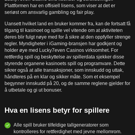
Plattformen har en offisiell lisens, som viser at det er
seriøst om ansvarlig gambling og fair play.
Uansett hvilket land en bruker kommer fra, kan de fortsatt få
tilgang til kasinoet og spille vel vitende om at aktiviteten
deres blir fulgt nøye med for å sikre at den oppfyller strenge
regler. Myndigheter i iGaming-bransjen har godkjent og
holder øye med Lucky7even Casinos virksomhet. For
rettferdig spill og beskyttelse av spillerdata sjekker disse
styrende organene kasinoets spill og programvare. Dette
sikrer også at alle transaksjoner, som innskudd og uttak,
håndteres på en klar og sikker måte. Som et eksempel
begynner innskudd på 20, og de samme reglene gjelder for
å utbetale og gi ut bonuser.
Hva en lisens betyr for spillere
Alle spill bruker tilfeldige tallgeneratorer som
kontrolleres for rettferdighet med jevne mellomrom.