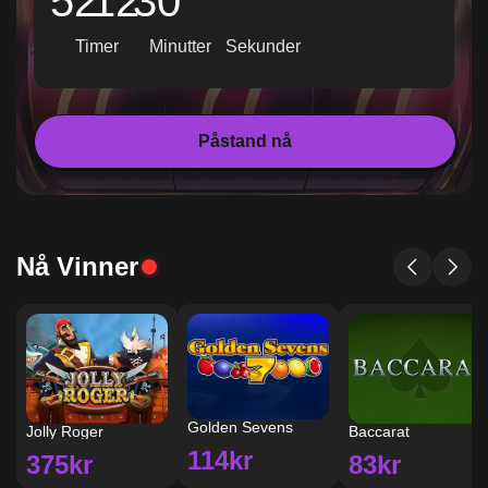
52
12
28
Timer
Minutter
Sekunder
Påstand nå
Nå Vinner
Golden Sevens
Jolly Roger
Baccarat
114kr
375kr
83kr