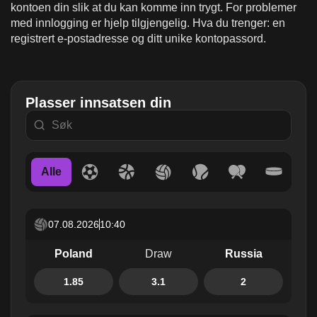
kontoen din slik at du kan komme inn trygt. For problemer
med innlogging er hjelp tilgjengelig. Hva du trenger: en
registrert e-postadresse og ditt unike kontopassord.
Plasser innsatsen din
Alle
07.08.2026
10:40
Poland
Draw
Russia
1.85
3.1
2