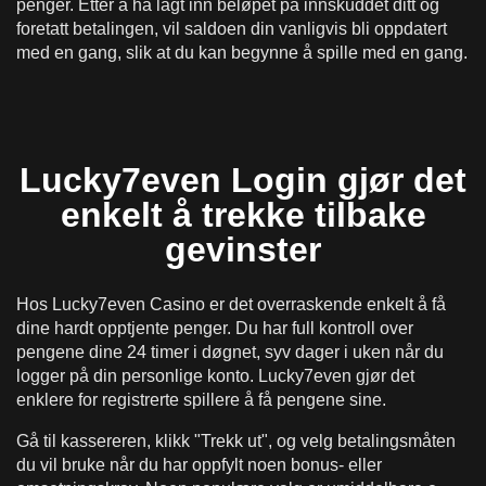
penger. Etter å ha lagt inn beløpet på innskuddet ditt og
foretatt betalingen, vil saldoen din vanligvis bli oppdatert
med en gang, slik at du kan begynne å spille med en gang.
Lucky7even Login gjør det
enkelt å trekke tilbake
gevinster
Hos Lucky7even Casino er det overraskende enkelt å få
dine hardt opptjente penger. Du har full kontroll over
pengene dine 24 timer i døgnet, syv dager i uken når du
logger på din personlige konto. Lucky7even gjør det
enklere for registrerte spillere å få pengene sine.
Gå til kassereren, klikk "Trekk ut", og velg betalingsmåten
du vil bruke når du har oppfylt noen bonus- eller