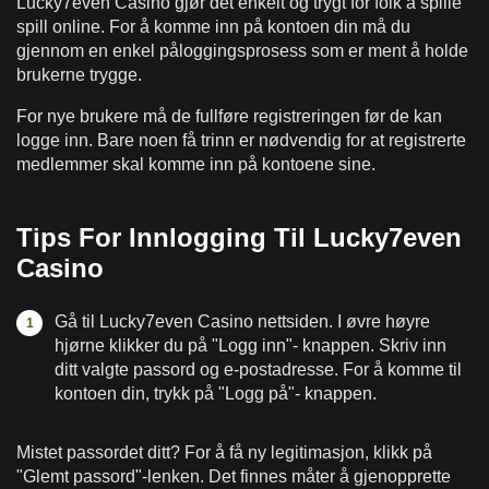
Lucky7even Casino gjør det enkelt og trygt for folk å spille
spill online. For å komme inn på kontoen din må du
gjennom en enkel påloggingsprosess som er ment å holde
brukerne trygge.
For nye brukere må de fullføre registreringen før de kan
logge inn. Bare noen få trinn er nødvendig for at registrerte
medlemmer skal komme inn på kontoene sine.
Tips For Innlogging Til Lucky7even
Casino
Gå til Lucky7even Casino nettsiden. I øvre høyre
hjørne klikker du på "Logg inn"- knappen. Skriv inn
ditt valgte passord og e-postadresse. For å komme til
kontoen din, trykk på "Logg på"- knappen.
Mistet passordet ditt? For å få ny legitimasjon, klikk på
"Glemt passord"-lenken. Det finnes måter å gjenopprette